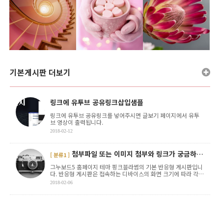
그누보드5 홈페이지 테마 핑크블라썸
갤러리게시판
갤러리 게시판입니다
기본게시판 더보기
PINK BLOSSOM
갤러리 등록 테스트
그누보드5 홈페이지 테마 핑크블라썸
링크에 유투브 공유링크삽입샘플
링크에 유투브 공유링크를 넣어주시면 글보기 페이지에서 유투
브 영상이 출력됩니다.
2018-02-12
첨부파일 또는 이미지 첨부와 링크가 궁금하다…
[ 분류1 ]
그누보드5 홈페이지 테마 핑크블라썸의 기본 반응형 게시판입니
다. 반응형 게시판은 접속하는 디바이스의 화면 크기에 따라 각각
알맞은 사이즈로 자동으로 변환되어 최적화된 화면 . . .
2018-02-06