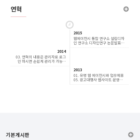
연혁
2015
웹에이전시 통합 연구소 설립디자
인 연구소 디자인연구 논문발표연
혁의 내용작성 시 웹에디터를 설
2014
정해 주시면 에디터를 통하여 이
미지등록 도 가능합니다.에디터의
03. 연혁의 내용은 관리자로 로그
기능을 활용하여 . . .
인 하시면 손쉽게 관리가 가능합
니다
2013
01. 유명 웹 에이전시와 업무제휴
05. 광고대행사 웹사이트 운영관
리 계약체결08. 건축사무소 홈페
이지 제작관리12. 유명 스포츠 커
뮤니티 리뉴얼12. 유명 기획사 포
털사이트 라잇 . . .
기본게시판