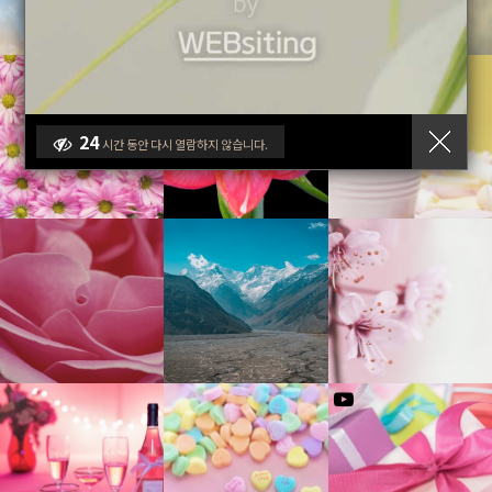
유투브영상
갤러리게시판
그누보드5 홈페이지 테마 핑크블라썸
갤러리게시판
24
시간 동안 다시 열람하지 않습니다.
갤러리 게시판입니다
이미지첨부없이 유투브영상만 있을 경우
갤러리 등록 테스트
유투브영상
갤러리게시판
그누보드5 홈페이지 테마 핑크블라썸
갤러리게시판 공지사항입니다