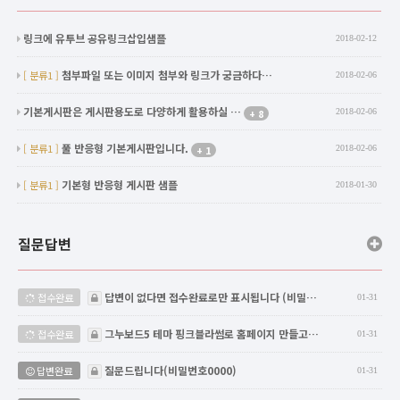
링크에 유투브 공유링크삽입샘플
2018-02-12
첨부파일 또는 이미지 첨부와 링크가 궁금하다…
[ 분류1 ]
2018-02-06
기본게시판은 게시판용도로 다양하게 활용하실 …
8
2018-02-06
+
풀 반응형 기본게시판입니다.
[ 분류1 ]
1
2018-02-06
+
기본형 반응형 게시판 샘플
[ 분류1 ]
2018-01-30
질문답변
비밀글
답변이 없다면 접수완료로만 표시됩니다 (비밀…
접수완료
01-31
비밀글
그누보드5 테마 핑크블라썸로 홈페이지 만들고…
접수완료
01-31
비밀글
질문드립니다(비밀번호0000)
답변완료
01-31
비밀글