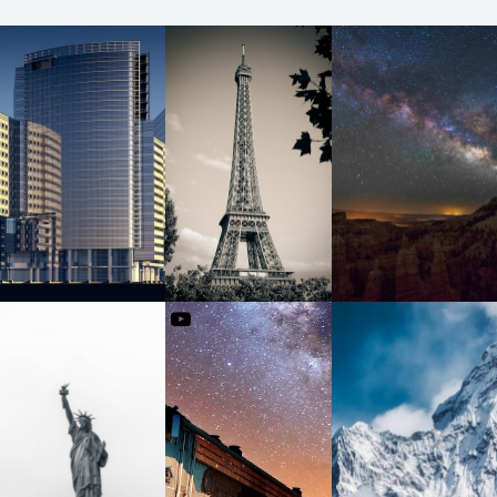
갤러리게시판(박스-세로길게4단)
유투브영상
갤러리게시판
갤러리게시판
그누보드5 홈페이지 테마 핑크블라썸