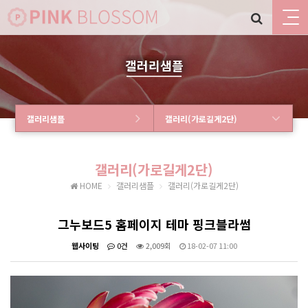
갤러리샘플
갤러리샘플
갤러리(가로길게2단)
갤러리(가로길게2단)
HOME
갤러리샘플
갤러리(가로길게2단)
그누보드5 홈페이지 테마 핑크블라썸
웹사이팅
0건
2,009회
18-02-07 11:00