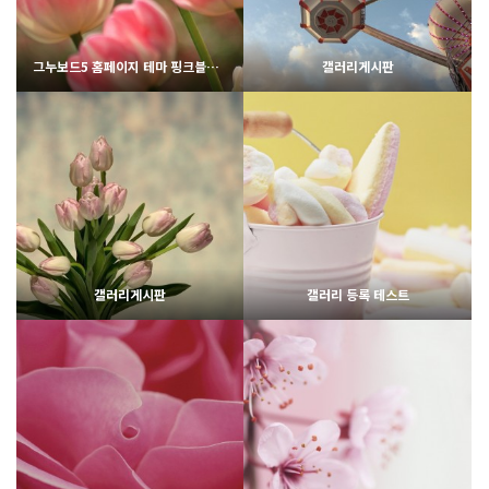
그누보드5 홈페이지 테마 핑크블라썸
갤러리게시판
2427
02-07
2189
02-06
웹사이팅
웹사이팅
갤러리게시판
갤러리 등록 테스트
2170
02-06
1811
02-07
웹사이팅
웹사이팅