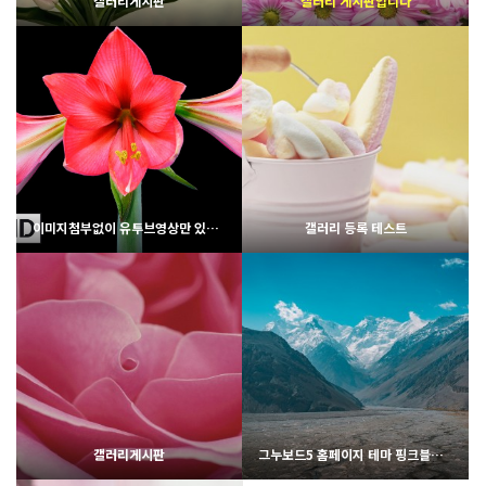
갤러리게시판
갤러리 게시판입니다
2122
02-06
1994
02-07
웹사이팅
웹사이팅
이미지첨부없이 유투브영상만 있을 경우
갤러리 등록 테스트
2023
02-06
1796
02-07
웹사이팅
웹사이팅
갤러리게시판
그누보드5 홈페이지 테마 핑크블라썸