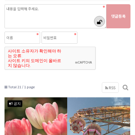
Total 21 /
1 page
RSS
공지