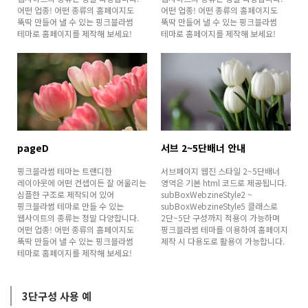
어떤 업종! 어떤 종류의 홈페이지도
어떤 업종! 어떤 종류의 홈페이지도
뚝딱 만들어 낼 수 있는 핑크블라썸
뚝딱 만들어 낼 수 있는 핑크블라썸
테마로 홈페이지를 제작해 보세요!
테마로 홈페이지를 제작해 보세요!
pageD
서브 2~5단배너 안내
핑크블라썸 테마는 트랜디한
서브페이지 웹진 스타일 2~5단배너
레이아웃에 어떤 컨셉이든 잘 어울리는
영역은 기본 html 코드로 제공됩니다.
심플한 구조로 제작되어 있어
subBoxWebzineStyle2 ~
핑크블라썸 테마로 만들 수 있는
subBoxWebzineStyle5 클래스로
웹사이트의 종류는 정말 다양합니다.
2단~5단 구성까지 적용이 가능하며
어떤 업종! 어떤 종류의 홈페이지도
핑크블라썸 테마를 이용하여 홈페이지
뚝딱 만들어 낼 수 있는 핑크블라썸
제작 시 다용도로 활용이 가능합니다.
테마로 홈페이지를 제작해 보세요!
3단구성 사용 예