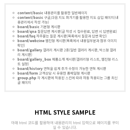
content/basic
내용관리를 활용한 일반페이지
content/basic
구글,다음 지도 퍼가기를 활용한 지도 삽입 페이지(내
용관리에서 작성 가능)
board/basic
기본형 게시판
board/qna
질문답변 게시판(글 작성 시 접수완료, 답변 시 답변완료)
board/faq
자주묻는 질문 게시판(목록에서 질문과 답변 확인)
board/webzine
웹진형 게시판(목록에서 내용일부분과 첨부 이미지
확인)
board/gallery
갤러리 게시판 2종(일반 갤러리 게시판, 박스형 갤러
리 게시판)
board/gallery_box
제품소개 게시판(갤러리형 리스트, 웹진형 리스
트 설정)
board/history
연혁을 쉽게 추가 수정이 가능한 연혁 게시판
board/form
고객상담 시 유용한 폼메일형 게시판
group.php
각 게시판에 적용된 스킨에 따라 자동 적용되는 그룹 최신
글 페이지
HTML STYLE SAMPLE
아래 html 코드를 활용하여 내용관리의 html 입력으로 페이지를 꾸미
실 수 있습니다.