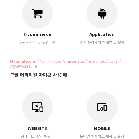
E-commerce
Application
쇼핑몰 제작 및 운영대행
웹 어플리케이션 개발 및 운영
Material icons 참고 -> https://material.io/resources/icons/?
style=baseline
구글 머티리얼 아이콘 사용 예
important_devices
devices_other
WEBSITE
MOBILE
웹사이트 제작 및 관리
모바일 웹사이트 제작 및 관리